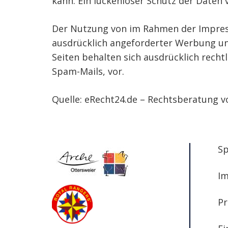
kann. Ein lückenloser Schutz der Daten v
Der Nutzung von im Rahmen der Impress
ausdrücklich angeforderter Werbung und
Seiten behalten sich ausdrücklich rech
Spam-Mails, vor.
Quelle: eRecht24.de – Rechtsberatung v
S
I
Pr