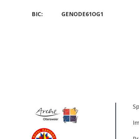
BIC: GENODE61OG1
S
I
Pr